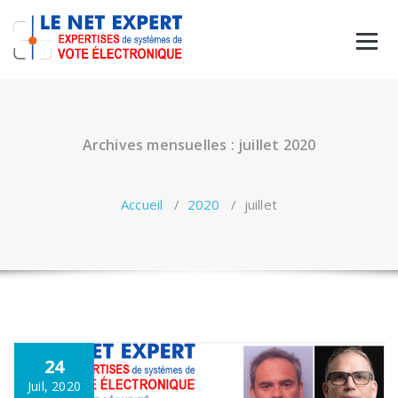
Aller
au
contenu
Archives mensuelles : juillet 2020
Accueil
/
2020
/
juillet
24
Juil, 2020