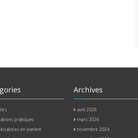
gories
Archives
ités
avril 2026
ations pratiques
mars 2026
écialistes en parlent
novembre 2024