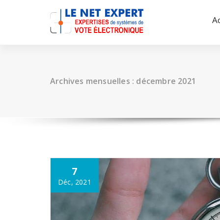
Aller
au
A
contenu
Archives mensuelles : décembre 2021
7
Déc, 2021